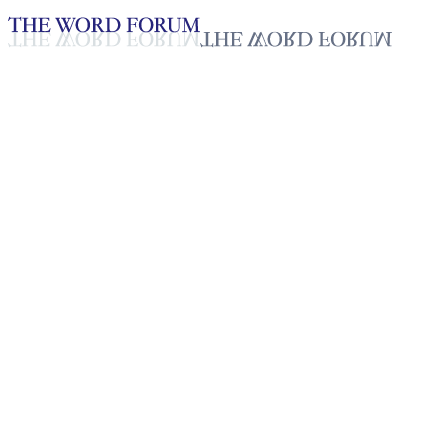
Loading YouTube player...
[과테말라] 안드레스 형제의 간
증
2025년 10월 20일
재생목록
50