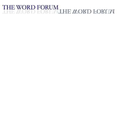
Loading YouTube player...
[몽골] 뭉흐푸릅 형제의 간증
2025년 10월 20일
재생목록
50
재생목록