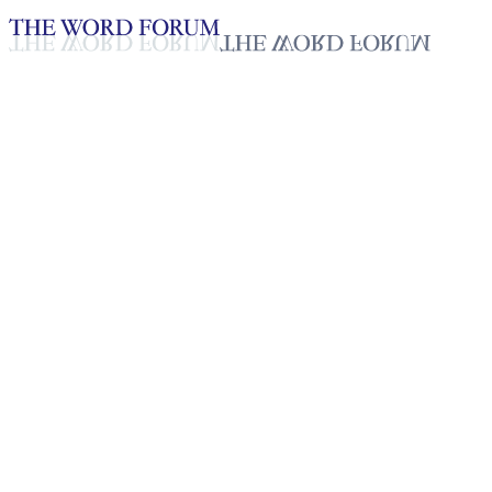
Loading YouTube player...
[태국] 찰롬(47세) 자매의 간증
2025년 10월 20일
재생목록
50
재생목록