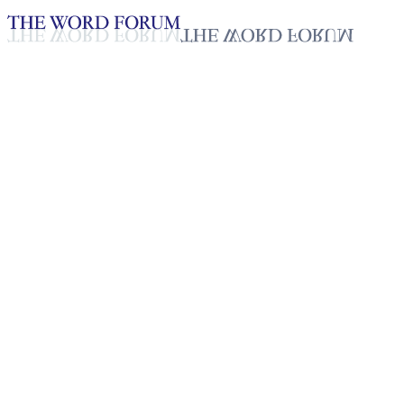
Loading YouTube player...
[필리핀] 앨리스 사훌(62세) 자
2025년 10월 20일
재생목록
50
재생목록