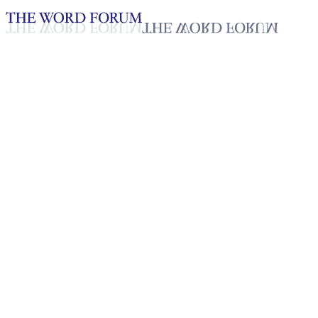
Loading YouTube player...
필리핀 미겔 트라베니오(63세)
형제 간증
2025년 10월 20일
재생목록
50