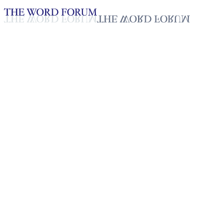
Loading YouTube player...
[멕시코] 아리아나 라미레스(18
2025년 10월 20일
재생목록
50
재생목록