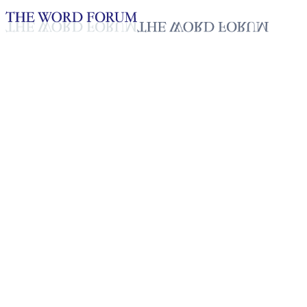
Loading YouTube player...
[필리핀] 래오놀 다닐라 부알랏
2025년 10월 20일
재생목록
50
재생목록