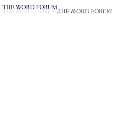
Loading YouTube player...
[필리핀] 엔젤 니콜 도밍게즈(1
2025년 10월 20일
재생목록
50
재생목록