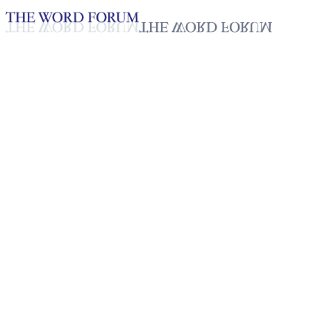
Loading YouTube player...
ルエン・メイ・ブシス, フィ
リピン (2025.09.20)
elc-japan
Jul 7, 2026
Playlist
31