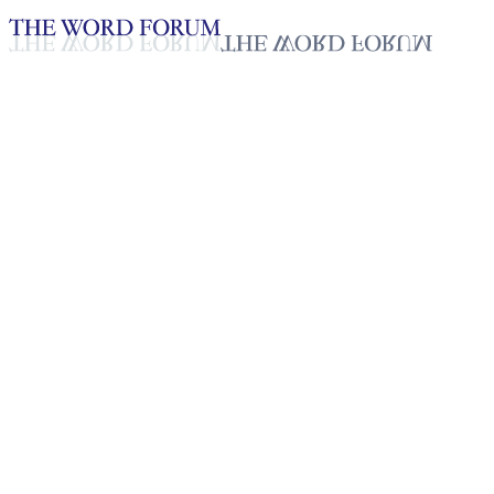
Loading YouTube player...
Koumaï David, Togo (26/10/20
Testimonio - Español
Nov 18, 2025
Lista de reproducción
50
Lista de reproducción