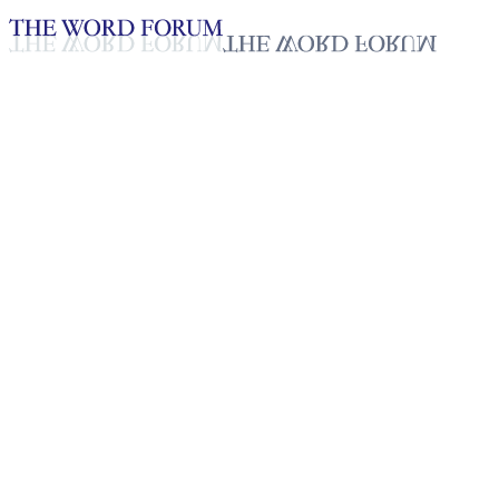
Loading YouTube player...
Stanely Dias, Sri Lanka
(4/1/2026)
Testimonio - Español
Jan 19, 2026
Lista de reproducción
50