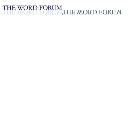
Loading YouTube player...
Amarasirini Senara, Sri Lanka
(20/06/2026)
Testimonio - Español
Jul 2, 2026
Lista de reproducción
50