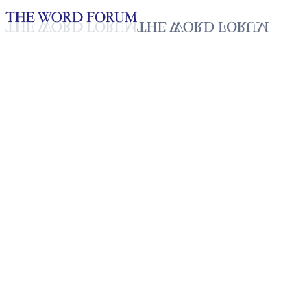
Loading YouTube player...
Cing Sian Liim, Myanmar
(07/06/2026)
Testimonio - Español
Jun 25, 2026
Lista de reproducción
50