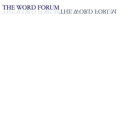
Loading YouTube player...
Elma Medina, Filipinas (21/12
Testimonio - Español
Jan 13, 2026
Lista de reproducción
50
Lista de reproducción