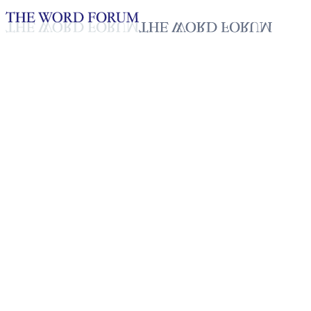
Loading YouTube player...
Thang Khaw Man, Myanmar
(14/09/2025)
Testimonio - Español
Sep 26, 2025
Lista de reproducción
50