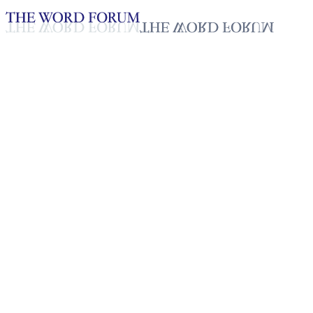
Loading YouTube player...
Markos Buta, Etiopía
(21/03/2026)
Testimonio - Español
Apr 9, 2026
Lista de reproducción
50