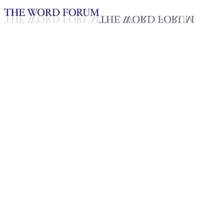
Loading YouTube player...
Christina Gumilab, Filipinas
(10/1/2026)
Testimonio - Español
Jan 19, 2026
Lista de reproducción
50