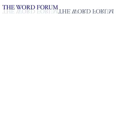
Loading YouTube player...
Yeo Uram, Corea
(25/02/2026)
Testimonio - Español
Mar 13, 2026
Lista de reproducción
50