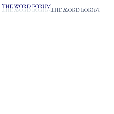
Loading YouTube player...
Paustin Mark, Sri Lanka
(21/06/2026)
Testimonio - Español
Jul 7, 2026
Lista de reproducción
50