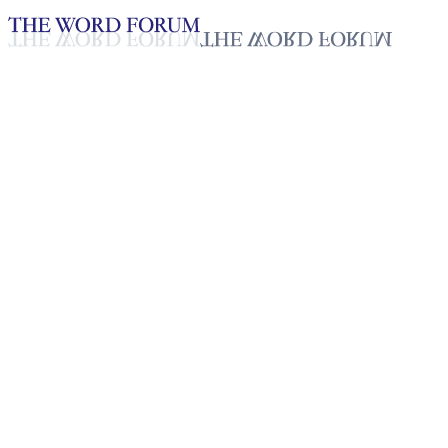
Loading YouTube player...
Loorthunaigi, Sri Lanka
(28/09/2025)
Testimonio - Español
Oct 14, 2025
Lista de reproducción
50