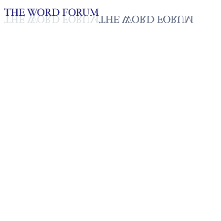
Loading YouTube player...
Lam Suan Pau, Myanmar
(31/01/2026)
Testimonio - Español
Feb 11, 2026
Lista de reproducción
50