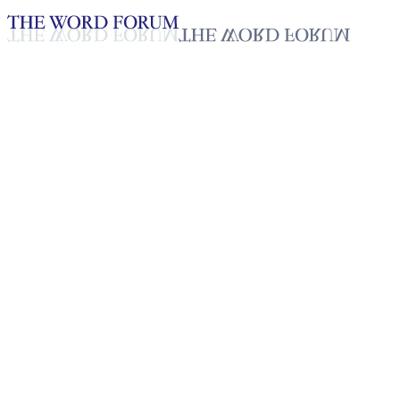
Loading YouTube player...
Sawite, India (17/12/2025)
Testimonio - Español
Jan 6, 2026
Lista de reproducción
50
Lista de reproducción