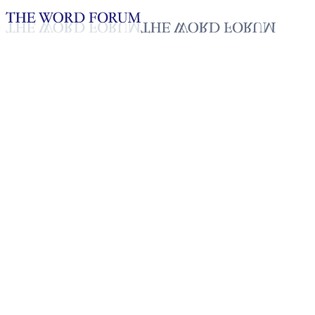
Loading YouTube player...
Marcelito Ansing, Filipinas
(2026 03 08)
Testimonio - Español
Mar 22, 2026
Lista de reproducción
50