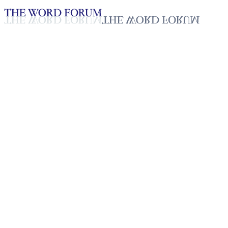
Loading YouTube player...
T Stella, Sri Lanka
(21/06/2026)
Testimonio - Español
Jul 7, 2026
Lista de reproducción
50