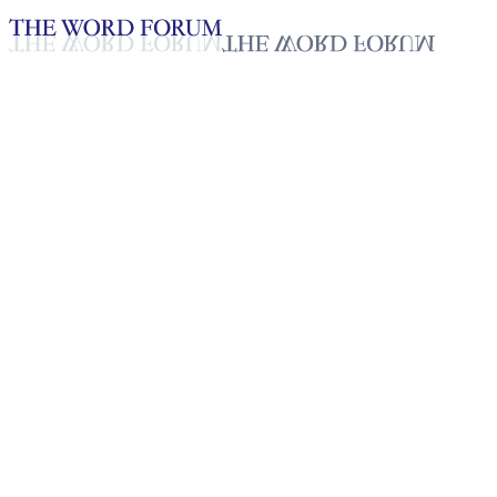
Loading YouTube player...
Irangani Thushara, Sri Lanka 
Testimonio - Español
Jul 7, 2026
Lista de reproducción
50
Lista de reproducción