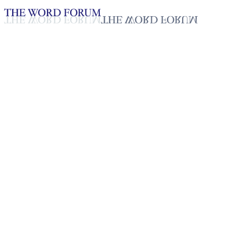
Loading YouTube player...
Yeongje Cho, Corea
(28/01/2026)
Testimonio - Español
Feb 11, 2026
Lista de reproducción
50