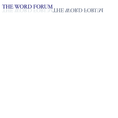
Loading YouTube player...
Ravindra Perera, Sri Lanka
(03/01/2026)
Testimonio - Español
Jan 13, 2026
Lista de reproducción
50