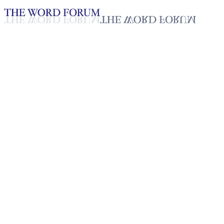
Loading YouTube player...
Sabita Praja, Nepal
(12/10/2025)
Testimonio - Español
Nov 9, 2025
Lista de reproducción
50