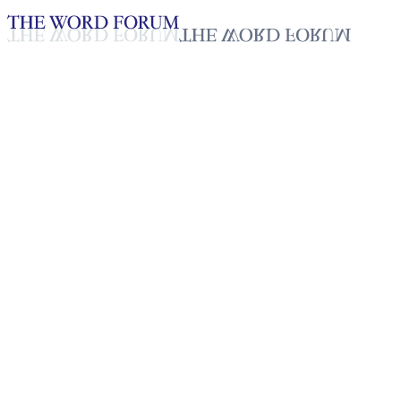
Loading YouTube player...
Nang Suan Ding, Myanmar (29
Testimonio - Español
Apr 17, 2026
Lista de reproducción
50
Lista de reproducción