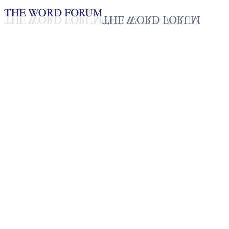
Loading YouTube player...
Bora Lee, Corea (24/09/2025)
Testimonio - Español
Oct 12, 2025
Lista de reproducción
50
Lista de reproducción