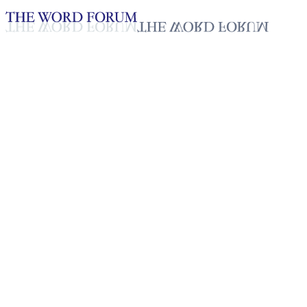
Loading YouTube player...
Selvakumari, Sri Lanka
(25.04.2026)
Testimonio - Español
May 7, 2026
Lista de reproducción
50