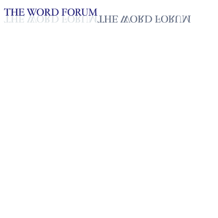
Loading YouTube player...
Cing Hau Kim, Myanmar
(07/01/2026)
Testimonio - Español
Jan 25, 2026
Lista de reproducción
50