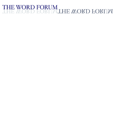
Loading YouTube player...
Ari Song, Laos (18/03/2026)
Testimonio - Español
Apr 9, 2026
Lista de reproducción
50
Lista de reproducción