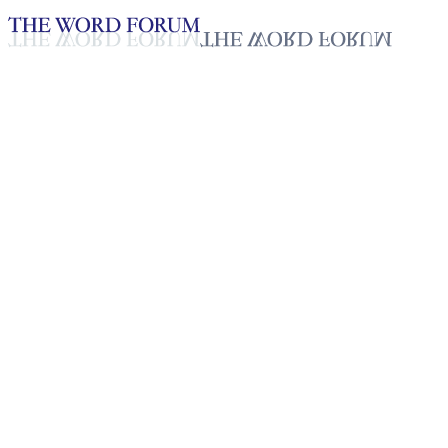
Loading YouTube player...
Adrián, México (10/05/2026)
Testimonio - Español
May 27, 2026
Lista de reproducción
31
Lista de reproducción