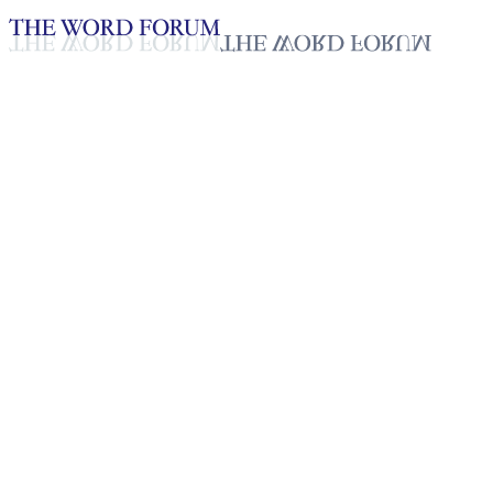
Loading YouTube player...
Niroshani, Sri Lanka
(22/02/2026)
Testimonio - Español
Mar 13, 2026
Lista de reproducción
50