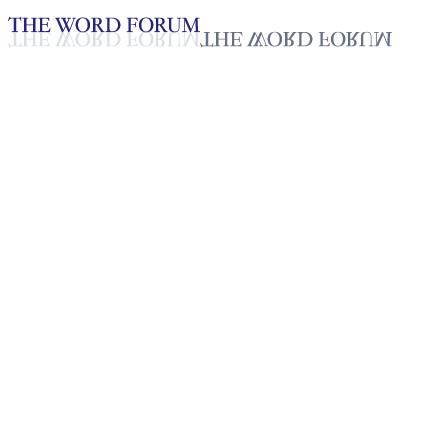
Loading YouTube player...
Joyce Maybelle Victoriano,
Filipinas (30/05/2026)
Testimonio - Español
Jun 13, 2026
Lista de reproducción
50